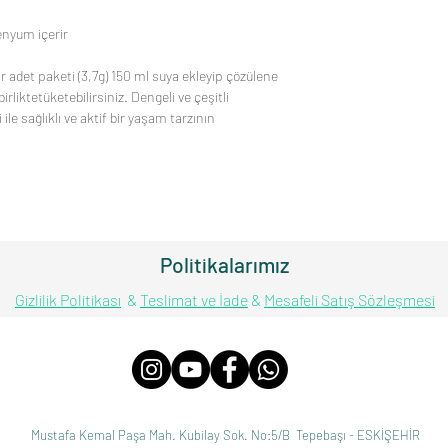
enyum içerir
 adet paketi (3,7g) 150 ml suya ekleyip çözülene
rliktetüketebilirsiniz. Dengeli ve çeşitli
le sağlıklı ve aktif bir yaşam tarzının
Politikalarımız
Gizlilik Politikası
&
Teslimat ve İade
&
Mesafeli Satış Sözleşmesi
Mustafa Kemal Paşa Mah. Kubilay Sok. No:5/B Tepebaşı - ESKİŞEHİR