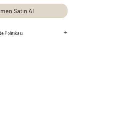
men Satın Al
de Politikası
nız ..