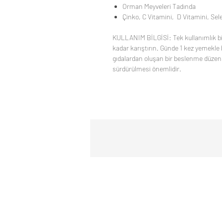
Orman Meyveleri Tadında
Çinko, C Vitamini, D Vitamini, Sel
KULLANIM BİLGİSİ: Tek kullanımlık bir
kadar karıştırın. Günde 1 kez yemekle bi
gıdalardan oluşan bir beslenme düzeni i
sürdürülmesi önemlidir.