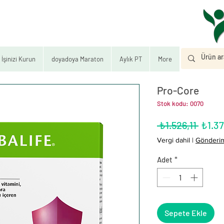
İşinizi Kurun
doyadoya Maraton
Aylık PT
More
Pro-Core
Stok kodu: 0070
Norm
 ₺1.526,11 
₺1.3
Fiyat
Vergi dahil
|
Gönderim 
Adet
*
Sepete Ekle