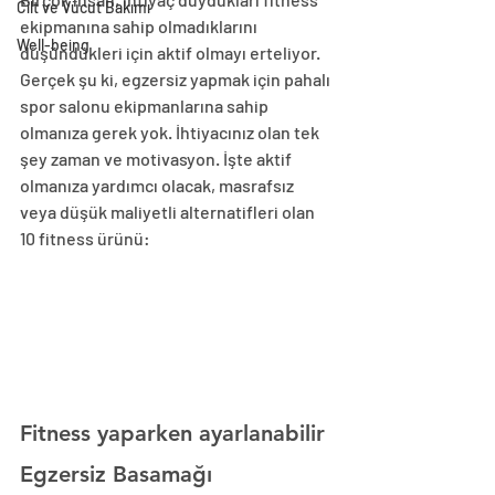
Cilt ve Vücut Bakımı
ekipmanına sahip olmadıklarını 
Well-being
düşündükleri için aktif olmayı erteliyor. 
Gerçek şu ki, egzersiz yapmak için pahalı 
spor salonu ekipmanlarına sahip 
olmanıza gerek yok. İhtiyacınız olan tek 
şey zaman ve motivasyon. İşte aktif 
olmanıza yardımcı olacak, masrafsız 
veya düşük maliyetli alternatifleri olan 
10 fitness ürünü: 
Fitness yaparken ayarlanabilir 
Egzersiz Basamağı