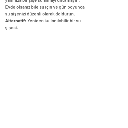
Evde olsanız bile su için ve gün boyunca 
su şişenizi düzenli olarak doldurun.
Alternatif:
 Yeniden kullanılabilir bir su 
şişesi.
kaynak: 
https://www.herbalife.com/tr-tr/wellness-kaynaklari/makaleler/olmazsa-
olmaz-en-iyi-10-ev-fitness-aleti
Fitness